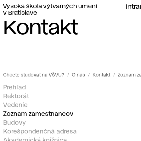
Vysoká škola výtvarných umení
Intr
v Bratislave
Kontakt
Chcete študovať na VŠVU?
O nás
Kontakt
Zoznam z
Prehľad
Rektorát
Vedenie
Zoznam zamestnancov
Budovy
Korešpondenčná adresa
Akademická knižnica