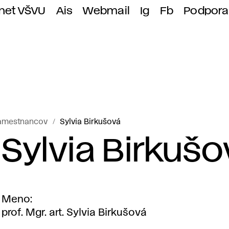
anet VŠVU
Ais
Webmail
Ig
Fb
Podpora
amestnancov
Sylvia Birkušová
Sylvia Birkuš
Meno
prof. Mgr. art. Sylvia Birkušová