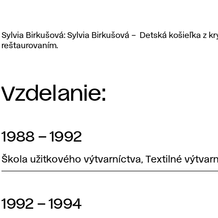
Sylvia
Sylvia Birkušová: Sylvia Birkušová – Detská košieľka z 
Birkušová:
reštaurovaním.
Sylvia
Birkušová
–
Vzdelanie:
Detská
košieľka
z krypty
Henkelovcov
1988 – 1992
pred
reštaurovaním.
Škola užitkového výtvarníctva, Textilné výtvarn
1992 – 1994