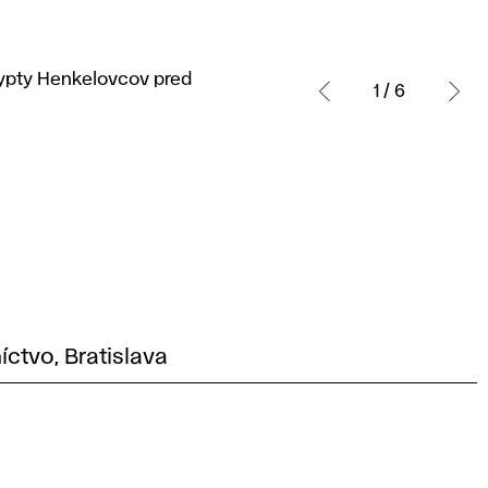
krypty Henkelovcov pred
1 / 6
íctvo, Bratislava