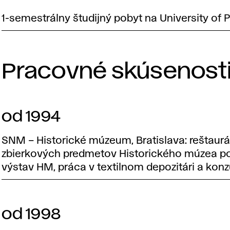
1-semestrálny študijný pobyt na University of 
Pracovné skúsenosti
od 1994
SNM – Historické múzeum, Bratislava: reštaurá
zbierkových predmetov Historického múzea pom
výstav HM, práca v textilnom depozitári a kon
od 1998