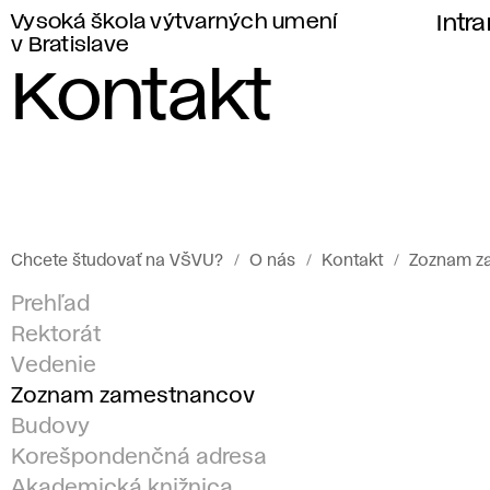
Vysoká škola výtvarných umení
Intr
v Bratislave
Kontakt
Chcete študovať na VŠVU?
O nás
Kontakt
Zoznam z
Prehľad
Rektorát
Vedenie
Zoznam zamestnancov
Budovy
Korešpondenčná adresa
Akademická knižnica