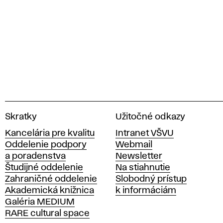
V
Skratky
Užitočné odkazy
y
Kancelária pre kvalitu
Intranet VŠVU
s
Oddelenie podpory
Webmail
o
a poradenstva
Newsletter
k
Študijné oddelenie
Na stiahnutie
á
Zahraničné oddelenie
Slobodný prístup
š
Akademická knižnica
k informáciám
k
Galéria MEDIUM
o
RARE cultural space
l