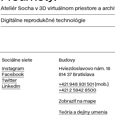
Ateliér Socha v 3D virtuálnom priestore a archi
Digitálne reprodukčné technológie
Sociálne siete
Budovy
Instagram
Hviezdoslavovo nám. 18
Facebook
814 37 Bratislava
Twitter
Telefón
+421 948 931 501
(mob.)
LinkedIn
+421 2 5942 8500
Mapa
Zobraziť na mape
Katedry
Teória a dejiny umenia