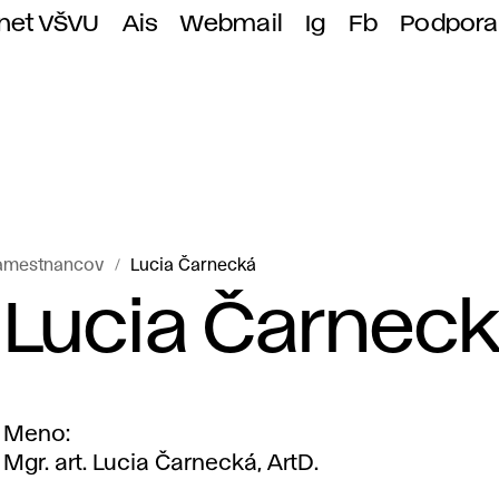
anet VŠVU
Ais
Webmail
Ig
Fb
Podpora
amestnancov
Lucia Čarnecká
Lucia Čarnec
Meno
Mgr. art. Lucia Čarnecká, ArtD.