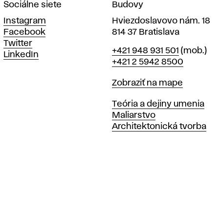
Sociálne siete
Budovy
Instagram
Hviezdoslavovo nám. 18
Facebook
814 37 Bratislava
Twitter
Telefón
+421 948 931 501
(mob.)
LinkedIn
+421 2 5942 8500
Mapa
Zobraziť na mape
Katedry
Teória a dejiny umenia
Maliarstvo
Architektonická tvorba