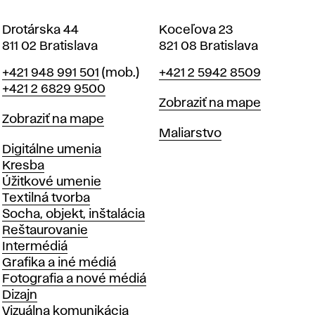
Drotárska 44
Koceľova 23
811 02 Bratislava
821 08 Bratislava
Telefón
Telefón
+421 948 991 501
(mob.)
+421 2 5942 8509
+421 2 6829 9500
Mapa
Zobraziť na mape
Mapa
Zobraziť na mape
Katedry
Maliarstvo
Katedry
Digitálne umenia
Kresba
Úžitkové umenie
Textilná tvorba
Socha, objekt, inštalácia
Reštaurovanie
Intermédiá
Grafika a iné médiá
Fotografia a nové médiá
Dizajn
Vizuálna komunikácia