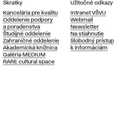
V
Skratky
Užitočné odkazy
y
Kancelária pre kvalitu
Intranet VŠVU
s
Oddelenie podpory
Webmail
o
a poradenstva
Newsletter
k
Študijné oddelenie
Na stiahnutie
á
Zahraničné oddelenie
Slobodný prístup
š
Akademická knižnica
k informáciám
k
Galéria MEDIUM
o
RARE cultural space
l
a
v
ý
t
v
a
r
n
ý
c