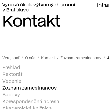
Vysoká škola výtvarných umení
Intr
v Bratislave
Kontakt
Verejnosť
O nás
Kontakt
Zoznam zamestnancov
Prehľad
Rektorát
Vedenie
Zoznam zamestnancov
Budovy
Korešpondenčná adresa
Akademická knižnica