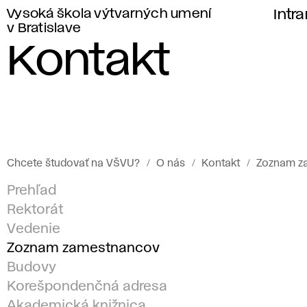
Vysoká škola výtvarných umení
Intr
v Bratislave
Kontakt
Chcete študovať na VŠVU?
O nás
Kontakt
Zoznam z
Prehľad
Rektorát
Vedenie
Zoznam zamestnancov
Budovy
Korešpondenčná adresa
Akademická knižnica