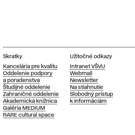
V
Skratky
Užitočné odkazy
y
Kancelária pre kvalitu
Intranet VŠVU
s
Oddelenie podpory
Webmail
o
a poradenstva
Newsletter
k
Študijné oddelenie
Na stiahnutie
á
Zahraničné oddelenie
Slobodný prístup
š
Akademická knižnica
k informáciám
k
Galéria MEDIUM
o
RARE cultural space
l
a
v