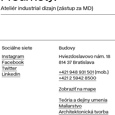
Ateliér industrial dizajn (zástup za MD)
Sociálne siete
Budovy
Instagram
Hviezdoslavovo nám. 18
Facebook
814 37 Bratislava
Twitter
Telefón
+421 948 931 501
(mob.)
LinkedIn
+421 2 5942 8500
Mapa
Zobraziť na mape
Katedry
Teória a dejiny umenia
Maliarstvo
Architektonická tvorba