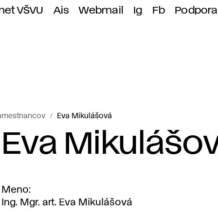
anet VŠVU
Ais
Webmail
Ig
Fb
Podpora
amestnancov
Eva Mikulášová
Eva Mikulášo
Meno
Ing. Mgr. art. Eva Mikulášová