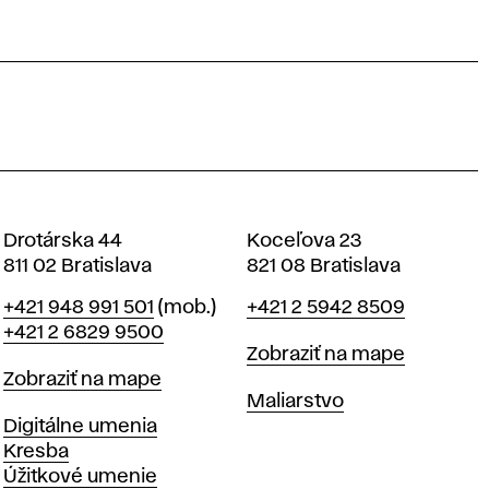
Drotárska 44
Koceľova 23
811 02 Bratislava
821 08 Bratislava
Telefón
Telefón
+421 948 991 501
(mob.)
+421 2 5942 8509
+421 2 6829 9500
Mapa
Zobraziť na mape
Mapa
Zobraziť na mape
Katedry
Maliarstvo
Katedry
Digitálne umenia
Kresba
Úžitkové umenie