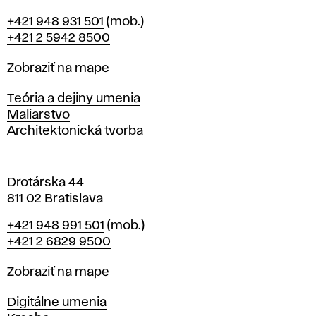
B
Telefón
+421 948 931 501
(mob.)
r
+421 2 5942 8500
a
t
Mapa
Zobraziť na mape
i
s
Katedry
Teória a dejiny umenia
l
Maliarstvo
a
Architektonická tvorba
v
e
Drotárska 44
811 02 Bratislava
Telefón
+421 948 991 501
(mob.)
+421 2 6829 9500
Mapa
Zobraziť na mape
Katedry
Digitálne umenia