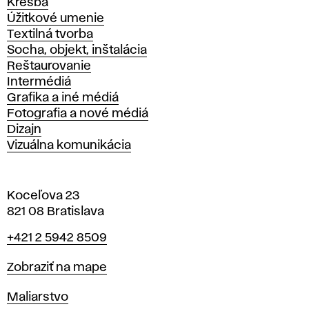
Kresba
Úžitkové umenie
Textilná tvorba
Socha, objekt, inštalácia
Reštaurovanie
Intermédiá
Grafika a iné médiá
Fotografia a nové médiá
Dizajn
Vizuálna komunikácia
Koceľova 23
821 08 Bratislava
Telefón
+421 2 5942 8509
Mapa
Zobraziť na mape
Katedry
Maliarstvo