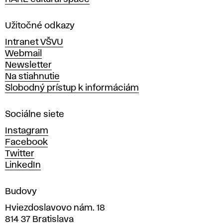
o
l
a
Užitočné odkazy
v
Intranet VŠVU
ý
Webmail
t
Newsletter
v
Na stiahnutie
a
Slobodný prístup k informáciám
r
n
Sociálne siete
ý
c
Instagram
h
Facebook
u
Twitter
m
LinkedIn
e
n
Budovy
í
v
Hviezdoslavovo nám. 18
814 37 Bratislava