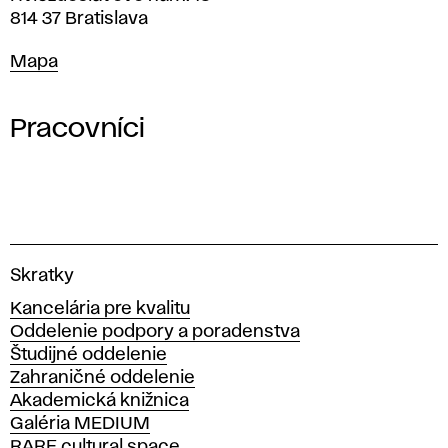
814 37 Bratislava
Mapa
Mapa
Pracovníci
V
Skratky
y
Kancelária pre kvalitu
s
Oddelenie podpory a poradenstva
o
Študijné oddelenie
k
Zahraničné oddelenie
á
Akademická knižnica
š
Galéria MEDIUM
k
RARE cultural space