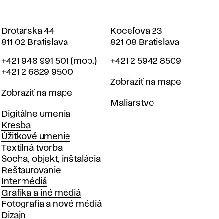
Drotárska 44
Koceľova 23
811 02 Bratislava
821 08 Bratislava
Telefón
Telefón
+421 948 991 501
(mob.)
+421 2 5942 8509
+421 2 6829 9500
Mapa
Zobraziť na mape
Mapa
Zobraziť na mape
Katedry
Maliarstvo
Katedry
Digitálne umenia
Kresba
Úžitkové umenie
Textilná tvorba
Socha, objekt, inštalácia
Reštaurovanie
Intermédiá
Grafika a iné médiá
Fotografia a nové médiá
Dizajn