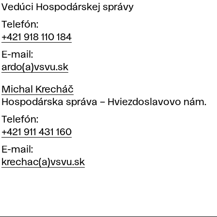
Pozícia
Vedúci Hospodárskej správy
Telefón
+421 918 110 184
E-mail
ardo(a)vsvu.sk
Michal Krecháč
Pozícia
Hospodárska správa – Hviezdoslavovo nám.
Telefón
+421 911 431 160
E-mail
krechac(a)vsvu.sk