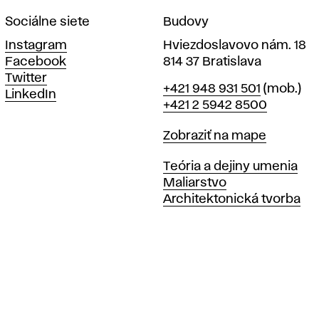
Sociálne siete
Budovy
Instagram
Hviezdoslavovo nám. 18
Facebook
814 37 Bratislava
Twitter
Telefón
+421 948 931 501
(mob.)
LinkedIn
+421 2 5942 8500
Mapa
Zobraziť na mape
Katedry
Teória a dejiny umenia
Maliarstvo
Architektonická tvorba