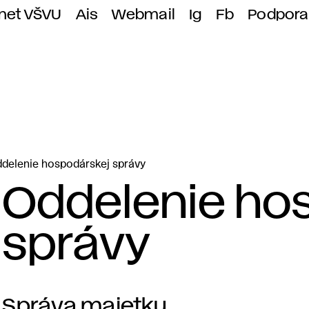
anet VŠVU
Ais
Webmail
Ig
Fb
Podpora
delenie hospodárskej správy
Oddelenie ho
správy
Správa majetku