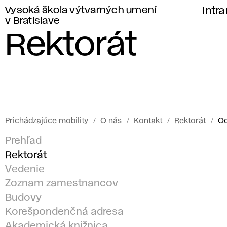
Vysoká škola výtvarných umení
Intr
v Bratislave
Rektorát
Prichádzajúce mobility
O nás
Kontakt
Rektorát
Od
Prehľad
Rektorát
Vedenie
Zoznam zamestnancov
Budovy
Korešpondenčná adresa
Akademická knižnica