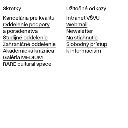
V
Skratky
Užitočné odkazy
y
Kancelária pre kvalitu
Intranet VŠVU
s
Oddelenie podpory
Webmail
o
a poradenstva
Newsletter
k
Študijné oddelenie
Na stiahnutie
á
Zahraničné oddelenie
Slobodný prístup
š
Akademická knižnica
k informáciám
k
Galéria MEDIUM
o
RARE cultural space
l
a
v
ý
t
v
a
r
n
ý