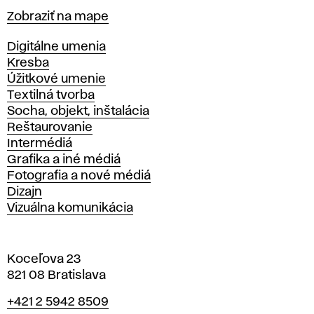
Mapa
Zobraziť na mape
Katedry
Digitálne umenia
Kresba
Úžitkové umenie
Textilná tvorba
Socha, objekt, inštalácia
Reštaurovanie
Intermédiá
Grafika a iné médiá
Fotografia a nové médiá
Dizajn
Vizuálna komunikácia
Koceľova 23
821 08 Bratislava
Telefón
+421 2 5942 8509