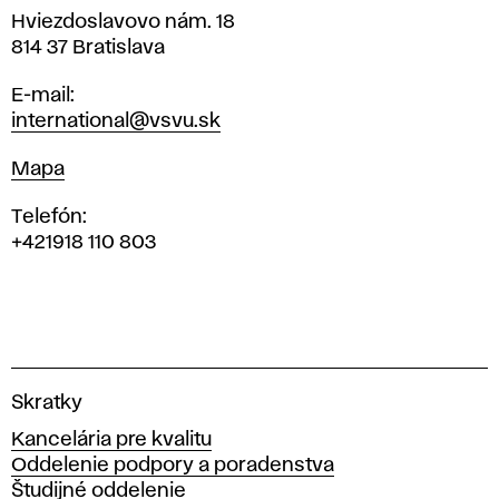
Adresa
Hviezdoslavovo nám. 18
814 37 Bratislava
E-mail
international@vsvu.sk
Mapa
Mapa
Telefón:
+421918 110 803
V
Skratky
y
Kancelária pre kvalitu
s
Oddelenie podpory a poradenstva
o
Študijné oddelenie
k