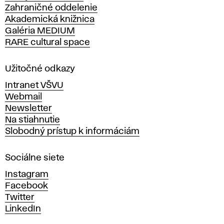
Zahraničné oddelenie
á
Akademická knižnica
š
Galéria MEDIUM
k
RARE cultural space
o
l
a
Užitočné odkazy
v
Intranet VŠVU
ý
Webmail
t
Newsletter
v
Na stiahnutie
a
Slobodný prístup k informáciám
r
n
Sociálne siete
ý
c
Instagram
h
Facebook
u
Twitter
m
LinkedIn
e