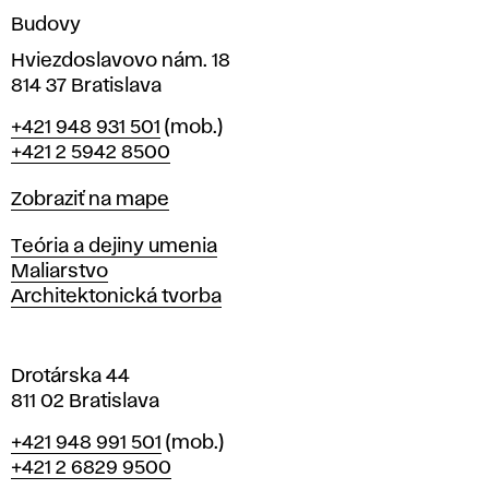
n
Budovy
í
v
Hviezdoslavovo nám. 18
814 37 Bratislava
B
Telefón
+421 948 931 501
(mob.)
r
+421 2 5942 8500
a
t
Mapa
Zobraziť na mape
i
s
Katedry
Teória a dejiny umenia
l
Maliarstvo
a
Architektonická tvorba
v
e
Drotárska 44
811 02 Bratislava
Telefón
+421 948 991 501
(mob.)
+421 2 6829 9500