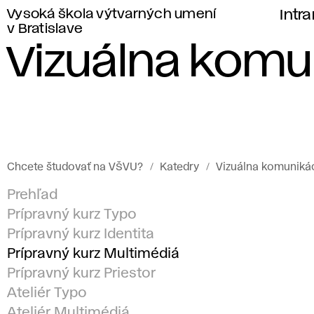
Vysoká škola výtvarných umení
Intr
v Bratislave
Vizuálna komu
Chcete študovať na VŠVU?
Katedry
Vizuálna komuniká
Prehľad
Prípravný kurz Typo
Prípravný kurz Identita
Prípravný kurz Multimédiá
Prípravný kurz Priestor
Ateliér Typo
Ateliér Multimédiá