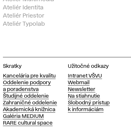
Ateliér Identita
Ateliér Priestor
Ateliér Typolab
V
Skratky
Užitočné odkazy
y
Kancelária pre kvalitu
Intranet VŠVU
s
Oddelenie podpory
Webmail
o
a poradenstva
Newsletter
k
Študijné oddelenie
Na stiahnutie
á
Zahraničné oddelenie
Slobodný prístup
š
Akademická knižnica
k informáciám
k
Galéria MEDIUM
o
RARE cultural space
l
a