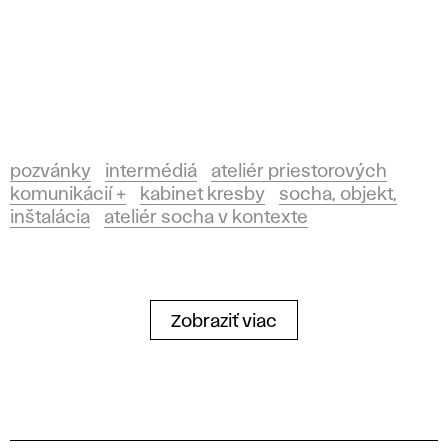
pozvánky
intermédiá
ateliér priestorových
komunikácií +
kabinet kresby
socha, objekt,
inštalácia
ateliér socha v kontexte
Zobraziť viac