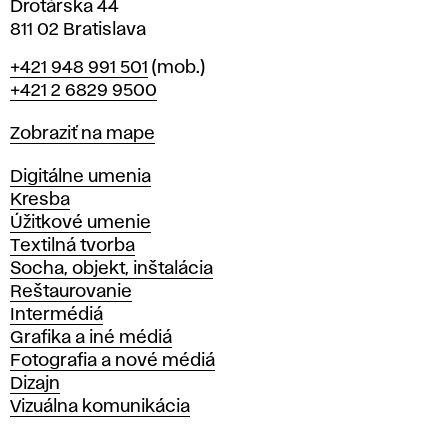
Drotárska 44
811 02 Bratislava
Telefón
+421 948 991 501
(mob.)
+421 2 6829 9500
Mapa
Zobraziť na mape
Katedry
Digitálne umenia
Kresba
Úžitkové umenie
Textilná tvorba
Socha, objekt, inštalácia
Reštaurovanie
Intermédiá
Grafika a iné médiá
Fotografia a nové médiá
Dizajn
Vizuálna komunikácia