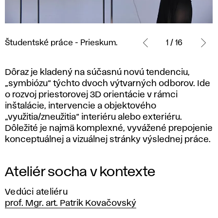
Študentské
práce
Študentské práce - Prieskum.
1 / 16
- Prieskum.
Dôraz je kladený na súčasnú novú tendenciu,
„symbiózu“ týchto dvoch výtvarných odborov. Ide
o rozvoj priestorovej 3D orientácie v rámci
inštalácie, intervencie a objektového
„využitia/zneužitia“ interiéru alebo exteriéru.
Dôležité je najmä komplexné, vyvážené prepojenie
konceptuálnej a vizuálnej stránky výslednej práce.
Ateliér socha v kontexte
Vedúci ateliéru
prof. Mgr. art. Patrik Kovačovský