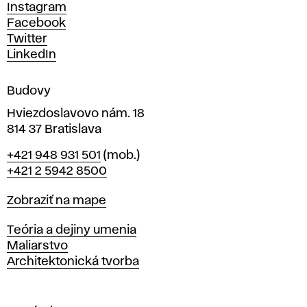
c
Instagram
h
Facebook
u
Twitter
m
LinkedIn
e
n
Budovy
í
v
Hviezdoslavovo nám. 18
814 37 Bratislava
B
Telefón
+421 948 931 501
(mob.)
r
+421 2 5942 8500
a
t
Mapa
Zobraziť na mape
i
s
Katedry
Teória a dejiny umenia
l
Maliarstvo
a
Architektonická tvorba
v
e