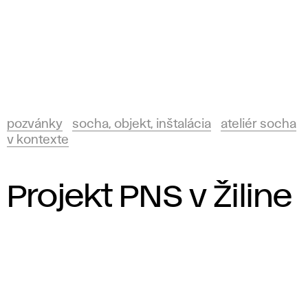
pozvánky
socha, objekt, inštalácia
ateliér socha
v kontexte
Projekt PNS v Žiline