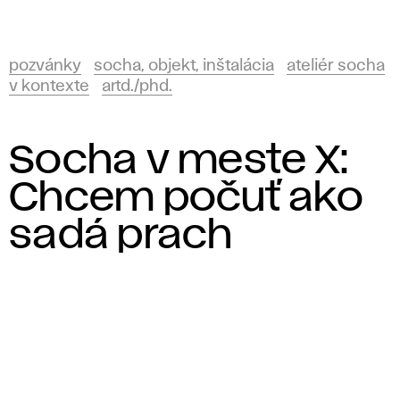
pozvánky
socha, objekt, inštalácia
ateliér socha
v kontexte
artd./phd.
Socha v meste X:
Chcem počuť ako
sadá prach