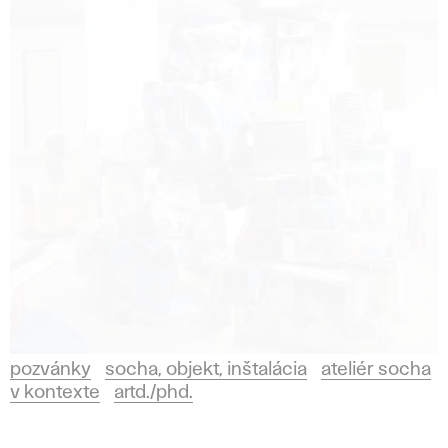
pozvánky
socha, objekt, inštalácia
ateliér socha
v kontexte
artd./phd.