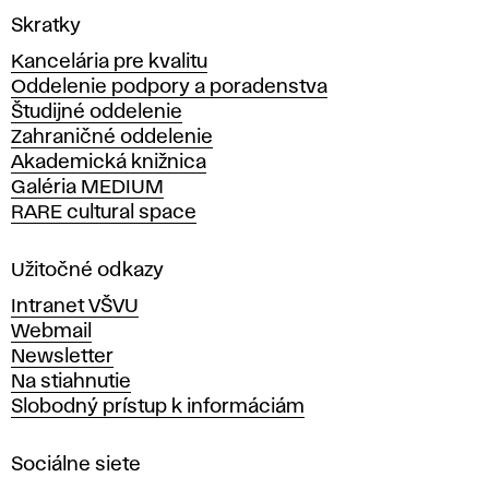
V
Skratky
y
Kancelária pre kvalitu
s
Oddelenie podpory a poradenstva
o
Študijné oddelenie
k
Zahraničné oddelenie
á
Akademická knižnica
š
Galéria MEDIUM
k
RARE cultural space
o
l
a
Užitočné odkazy
v
Intranet VŠVU
ý
Webmail
t
Newsletter
v
Na stiahnutie
a
Slobodný prístup k informáciám
r
n
Sociálne siete
ý