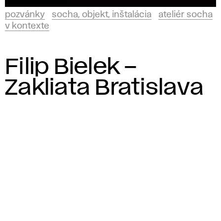
pozvánky
socha, objekt, inštalácia
ateliér socha
v kontexte
Filip Bielek –
Zakliata Bratislava