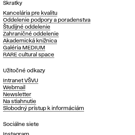
V
Skratky
y
Kancelária pre kvalitu
s
Oddelenie podpory a poradenstva
o
Študijné oddelenie
k
Zahraničné oddelenie
á
Akademická knižnica
š
Galéria MEDIUM
k
RARE cultural space
o
l
a
Užitočné odkazy
v
Intranet VŠVU
ý
Webmail
t
Newsletter
v
Na stiahnutie
a
Slobodný prístup k informáciám
r
n
Sociálne siete
ý
c
Instagram