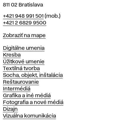
811 02 Bratislava
Telefón
+421 948 991 501
(mob.)
+421 2 6829 9500
Mapa
Zobraziť na mape
Katedry
Digitálne umenia
Kresba
Úžitkové umenie
Textilná tvorba
Socha, objekt, inštalácia
Reštaurovanie
Intermédiá
Grafika a iné médiá
Fotografia a nové médiá
Dizajn
Vizuálna komunikácia