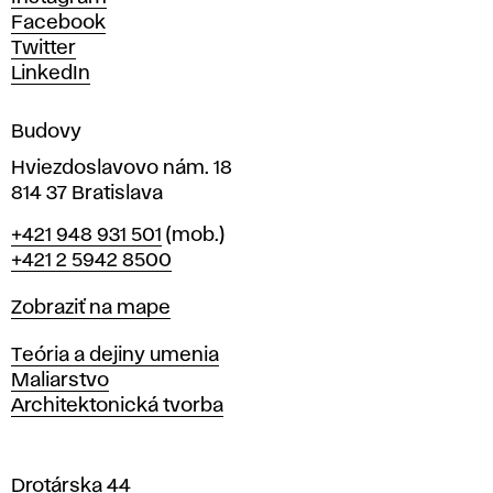
h
Facebook
u
Twitter
m
LinkedIn
e
n
Budovy
í
v
Hviezdoslavovo nám. 18
814 37 Bratislava
B
Telefón
+421 948 931 501
(mob.)
r
+421 2 5942 8500
a
t
Mapa
Zobraziť na mape
i
s
Katedry
Teória a dejiny umenia
l
Maliarstvo
a
Architektonická tvorba
v
e
Drotárska 44