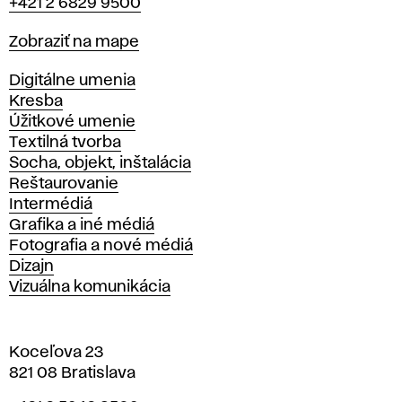
+421 2 6829 9500
Mapa
Zobraziť na mape
Katedry
Digitálne umenia
Kresba
Úžitkové umenie
Textilná tvorba
Socha, objekt, inštalácia
Reštaurovanie
Intermédiá
Grafika a iné médiá
Fotografia a nové médiá
Dizajn
Vizuálna komunikácia
Koceľova 23
821 08 Bratislava