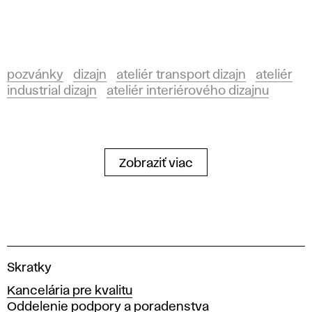
pozvánky
dizajn
ateliér transport dizajn
ateliér
industrial dizajn
ateliér interiérového dizajnu
Zobraziť viac
V
Skratky
y
Kancelária pre kvalitu
s
Oddelenie podpory a poradenstva
o