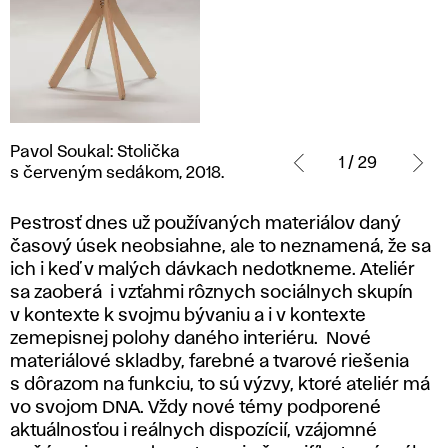
Pavol
Pavol Soukal: Stolička
Soukal:
1 / 29
s červeným sedákom, 2018.
Stolička
s červeným
Pestrosť dnes už používaných materiálov daný
sedákom,
časový úsek neobsiahne, ale to neznamená, že sa
2018.
ich i keď v malých dávkach nedotkneme. Ateliér
sa zaoberá i vzťahmi rôznych sociálnych skupín
v kontexte k svojmu bývaniu a i v kontexte
zemepisnej polohy daného interiéru. Nové
materiálové skladby, farebné a tvarové riešenia
s dôrazom na funkciu, to sú výzvy, ktoré ateliér má
vo svojom DNA. Vždy nové témy podporené
aktuálnosťou i reálnych dispozícií, vzájomné