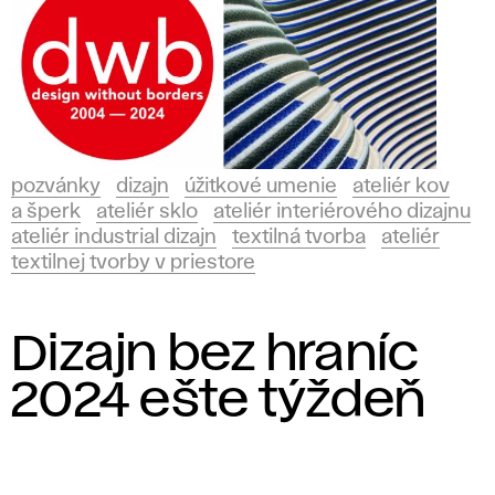
pozvánky
dizajn
úžitkové umenie
ateliér kov
a šperk
ateliér sklo
ateliér interiérového dizajnu
ateliér industrial dizajn
textilná tvorba
ateliér
textilnej tvorby v priestore
Dizajn bez hraníc
2024 ešte týždeň