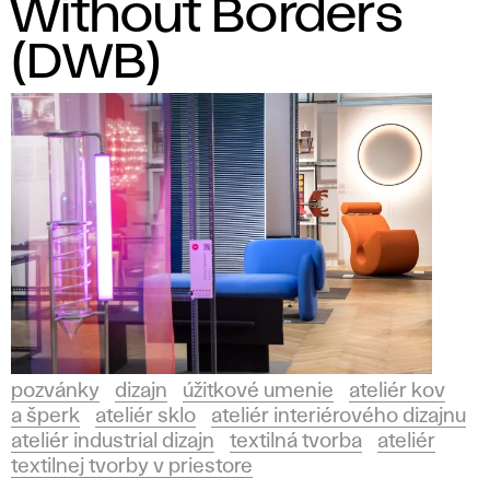
Without Borders
(DWB)
pozvánky
dizajn
úžitkové umenie
ateliér kov
a šperk
ateliér sklo
ateliér interiérového dizajnu
ateliér industrial dizajn
textilná tvorba
ateliér
textilnej tvorby v priestore