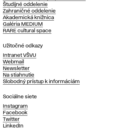
Študijné oddelenie
k
Zahraničné oddelenie
á
Akademická knižnica
š
Galéria MEDIUM
k
RARE cultural space
o
l
a
Užitočné odkazy
v
Intranet VŠVU
ý
Webmail
t
Newsletter
v
Na stiahnutie
a
Slobodný prístup k informáciám
r
n
Sociálne siete
ý
c
Instagram
h
Facebook
u
Twitter
m
LinkedIn