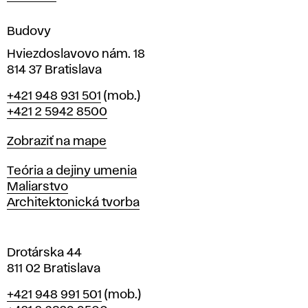
e
n
Budovy
í
v
Hviezdoslavovo nám. 18
814 37 Bratislava
B
Telefón
+421 948 931 501
(mob.)
r
+421 2 5942 8500
a
t
Mapa
Zobraziť na mape
i
s
Katedry
Teória a dejiny umenia
l
Maliarstvo
a
Architektonická tvorba
v
e
Drotárska 44
811 02 Bratislava
Telefón
+421 948 991 501
(mob.)