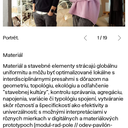
Portrét.
Portrét.
1 / 19
Materiál
Materiál a stavebné elementy strácajú globálnu
uniformitu a môžu byť optimalizované lokálne s
interdisciplinárnymi presahmi s dôrazom na
geometriu, topológiu, ekológiu a odľahčenie
"stavebnej kultúry", kontrolu správania, agregáciu,
napojenia, variácie či typológiu spojení, vytváranie
skôr rôzností a špecifickostí ako efektivity a
univerzálnosti; s možnými interpretáciami v
rôznych mierkach v digitálnych a materiálových
prototypoch (modul-rad-pole // odev-pavilón-