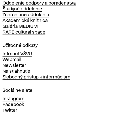
Oddelenie podpory a poradenstva
o
Študijné oddelenie
k
Zahraničné oddelenie
á
Akademická knižnica
š
Galéria MEDIUM
k
RARE cultural space
o
l
a
Užitočné odkazy
v
Intranet VŠVU
ý
Webmail
t
Newsletter
v
Na stiahnutie
a
Slobodný prístup k informáciám
r
n
Sociálne siete
ý
c
Instagram
h
Facebook
u
Twitter