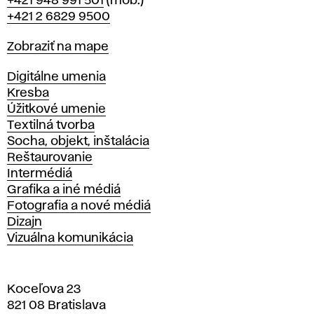
Telefón
+421 948 991 501
(mob.)
+421 2 6829 9500
Mapa
Zobraziť na mape
Katedry
Digitálne umenia
Kresba
Úžitkové umenie
Textilná tvorba
Socha, objekt, inštalácia
Reštaurovanie
Intermédiá
Grafika a iné médiá
Fotografia a nové médiá
Dizajn
Vizuálna komunikácia
Koceľova 23
821 08 Bratislava