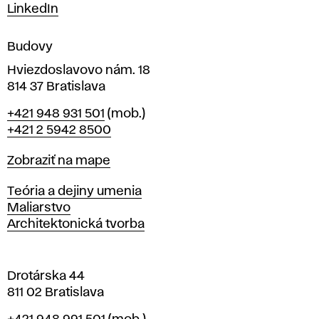
m
LinkedIn
e
n
Budovy
í
v
Hviezdoslavovo nám. 18
814 37 Bratislava
B
Telefón
+421 948 931 501
(mob.)
r
+421 2 5942 8500
a
t
Mapa
Zobraziť na mape
i
s
Katedry
Teória a dejiny umenia
l
Maliarstvo
a
Architektonická tvorba
v
e
Drotárska 44
811 02 Bratislava