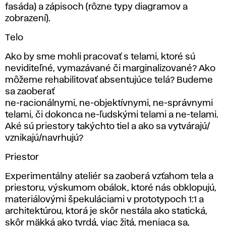
fasáda) a zápisoch (rôzne typy diagramov a
zobrazení).
Telo
Ako by sme mohli pracovať s telami, ktoré sú
neviditeľné, vymazávané či marginalizované? Ako
môžeme rehabilitovať absentujúce telá? Budeme
sa zaoberať
ne-racionálnymi, ne-objektívnymi, ne-správnymi
telami, či dokonca ne-ľudskými telami a ne-telami.
Aké sú priestory takýchto tiel a ako sa vytvárajú/
vznikajú/navrhujú?
Priestor
Experimentálny ateliér sa zaoberá vzťahom tela a
priestoru, výskumom obálok, ktoré nás obklopujú,
materiálovými špekuláciami v prototypoch 1:1 a
architektúrou, ktorá je skôr nestála ako statická,
skôr mäkká ako tvrdá, viac žitá, meniaca sa,