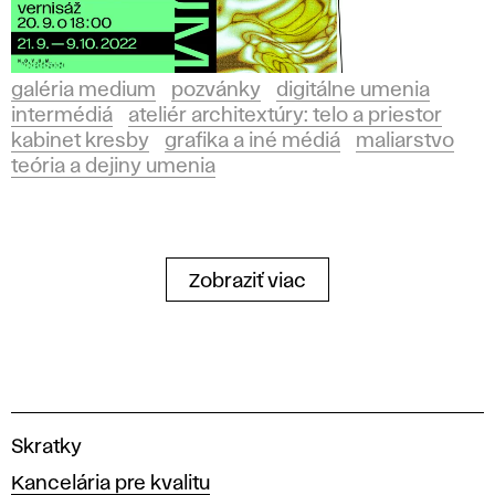
galéria medium
pozvánky
digitálne umenia
intermédiá
ateliér architextúry: telo a priestor
kabinet kresby
grafika a iné médiá
maliarstvo
teória a dejiny umenia
Zobraziť viac
V
Skratky
y
Kancelária pre kvalitu
s